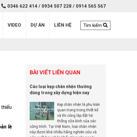
0346 622 414 / 0934 507 228 / 0914 565 567
VIDEO
DỰ ÁN
LIÊN HỆ
Tìm kiếm
BÀI VIẾT LIÊN QUAN
Các loại kẹp chân nhện thường
dùng trong xây dựng hiện nay
Kẹp chân nhện là phụ kiện
 thiếu
quan trọng trong thiết kế
và thi công lắp đặt hệ
thống cửa kính của các
bản lề
công trình. Tại Việt Nam, loại chân nhện
này được khá nhiều hãng nghiên cứu và