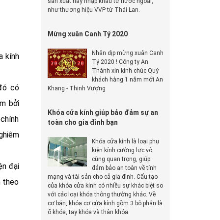
sản xuất hay nhập khẩu từ nước ngoài,
như thương hiệu VVP từ Thái Lan.
Mừng xuân Canh Tý 2020
Nhân dịp mừng xuân Canh
a kính
Tý 2020 ! Công ty An
Thành xin kính chúc Quý
khách hàng 1 năm mới An
 đó có
Khang - Thịnh Vượng
am bởi
Khóa cửa kính giúp bảo đảm sự an
 chính
toàn cho gia đình bạn
nghiêm
Khóa cửa kính là loại phụ
kiện kính cường lực vô
cùng quan trọng, giúp
ện đại
đảm bảo an toàn về tính
mạng và tài sản cho cả gia đình. Cấu tạo
h theo
của khóa cửa kính có nhiều sự khác biệt so
với các loại khóa thông thường khác. Về
cơ bản, khóa cơ cửa kính gồm 3 bộ phận là
ổ khóa, tay khóa và thân khóa