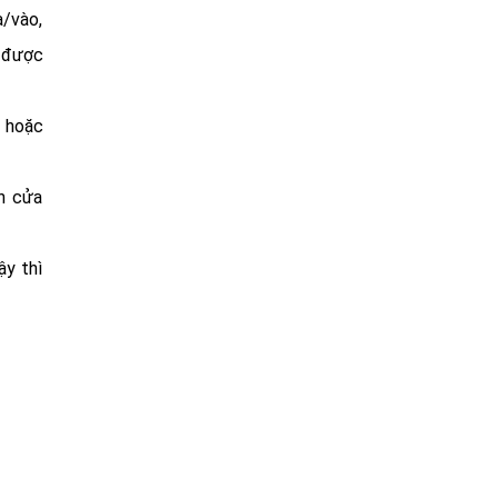
a/vào,
g được
c hoặc
h cửa
ậy thì