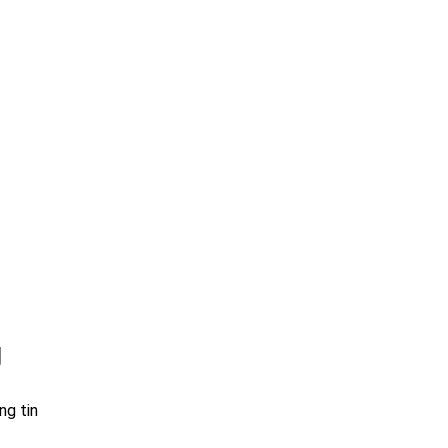
g
ng tin