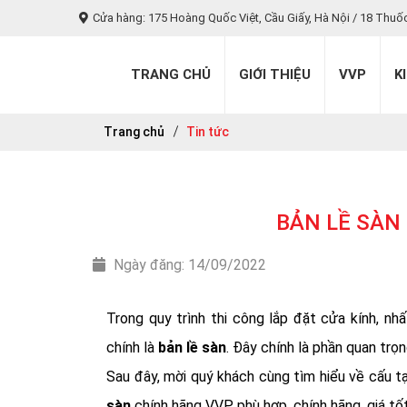
Cửa hàng: 175 Hoàng Quốc Việt, Cầu Giấy, Hà Nội / 18 Thuố
TRANG CHỦ
GIỚI THIỆU
VVP
K
Trang chủ
Tin tức
BẢN LỀ SÀN
Ngày đăng: 14/09/2022
Trong quy trình thi công lắp đặt cửa kính, nh
chính là
bản lề sàn
. Đây chính là phần quan tr
Sau đây, mời quý khách cùng tìm hiểu về cấu tạ
sàn
chính hãng VVP phù hợp, chính hãng, giá tốt