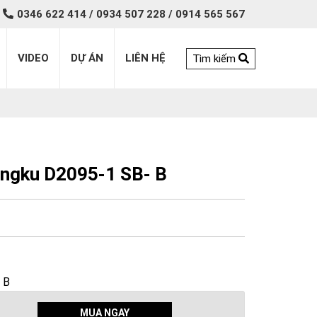
0346 622 414 / 0934 507 228 / 0914 565 567
VIDEO
DỰ ÁN
LIÊN HỆ
Tìm kiếm
ingku D2095-1 SB- B
 B
MUA NGAY