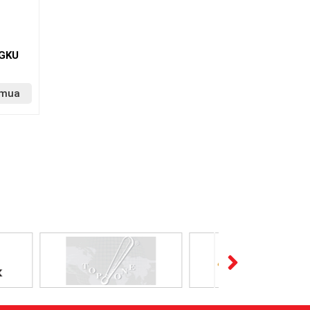
NGKU
 mua