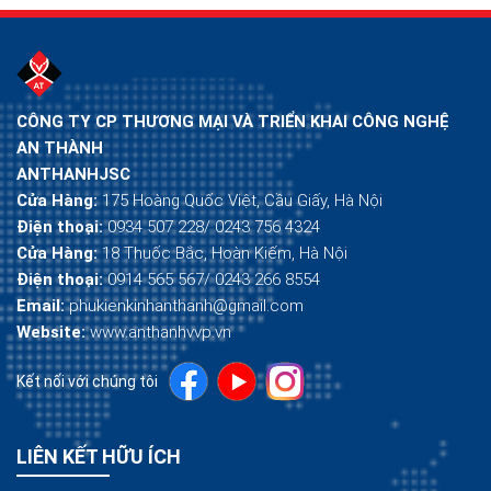
CÔNG TY CP THƯƠNG MẠI VÀ TRIỂN KHAI CÔNG NGHỆ
AN THÀNH
ANTHANHJSC
Cửa Hàng:
175 Hoàng Quốc Việt, Cầu Giấy, Hà Nội
Điện thoại:
0934 507 228/ 0243 756 4324
Cửa Hàng:
18 Thuốc Bắc, Hoàn Kiếm, Hà Nội
Điện thoại:
0914 565 567/ 0243 266 8554
Email:
phukienkinhanthanh@gmail.com
Website:
www.anthanhvvp.vn
Kết nối với chúng tôi
LIÊN KẾT HỮU ÍCH