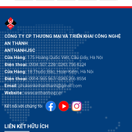
CÔNG TY CP THƯƠNG MẠI VÀ TRIỂN KHAI CÔNG NGHỆ
AN THÀNH
ANTHANHJSC
Cửa Hàng:
175 Hoàng Quốc Việt, Cầu Giấy, Hà Nội
Điện thoại:
0934 507 228/ 0243 756 4324
Cửa Hàng:
18 Thuốc Bắc, Hoàn Kiếm, Hà Nội
Điện thoại:
0914 565 567/ 0243 266 8554
Email:
phukienkinhanthanh@gmail.com
Website:
www.anthanhvvp.vn
Kết nối với chúng tôi
LIÊN KẾT HỮU ÍCH