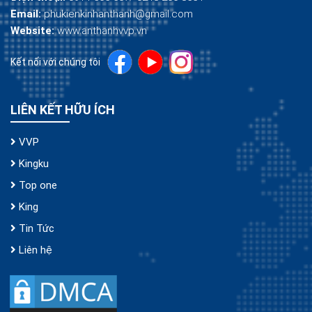
Email:
phukienkinhanthanh@gmail.com
Website:
www.anthanhvvp.vn
Kết nối với chúng tôi
LIÊN KẾT HỮU ÍCH
VVP
Kingku
Top one
King
Tin Tức
Liên hệ