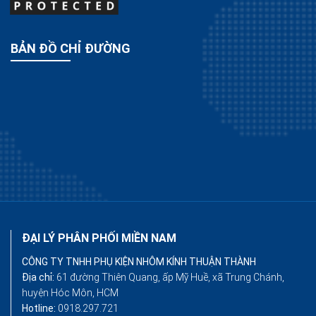
BẢN ĐỒ CHỈ ĐƯỜNG
ĐẠI LÝ PHÂN PHỐI MIỀN NAM
CÔNG TY TNHH PHỤ KIỆN NHÔM KÍNH THUẬN THÀNH
Địa chỉ:
61 đường Thiên Quang, ấp Mỹ Huề, xã Trung Chánh,
huyện Hóc Môn, HCM
Hotline:
0918.297.721