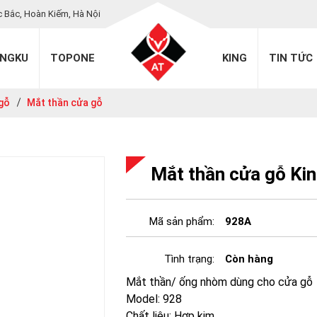
c Bắc, Hoàn Kiếm, Hà Nội
INGKU
TOPONE
KING
TIN TỨC
 gỗ
Mắt thần cửa gỗ
Mắt thần cửa gỗ Ki
Mã sản phẩm:
928A
Tình trạng:
Còn hàng
Mắt thần/ ống nhòm dùng cho cửa gỗ
Model: 928
Chất liệu: Hợp kim