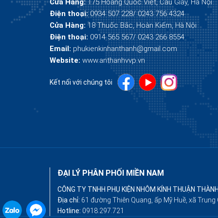
Cửa Hàng:
175 Hoàng Quốc Việt, Cầu Giấy, Hà Nội
Điện thoại:
0934 507 228/ 0243 756 4324
Cửa Hàng:
18 Thuốc Bắc, Hoàn Kiếm, Hà Nội
Điện thoại:
0914 565 567/ 0243 266 8554
Email:
phukienkinhanthanh@gmail.com
Website:
www.anthanhvvp.vn
Kết nối với chúng tôi
ĐẠI LÝ PHÂN PHỐI MIỀN NAM
CÔNG TY TNHH PHỤ KIỆN NHÔM KÍNH THUẬN THÀN
Địa chỉ:
61 đường Thiên Quang, ấp Mỹ Huề, xã Trun
Hotline:
0918.297.721