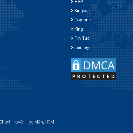
VVP
Kingku
Top one
King
Tin Tức
Liên hệ
H
g Chánh, huyện Hóc Môn, HCM