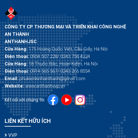
CÔNG TY CP THƯƠNG MẠI VÀ TRIỂN KHAI CÔNG NGHỆ
AN THÀNH
ANTHANHJSC
Cửa Hàng:
175 Hoàng Quốc Việt, Cầu Giấy, Hà Nội
Điện thoại:
0934 507 228/ 0243 756 4324
Cửa Hàng:
18 Thuốc Bắc, Hoàn Kiếm, Hà Nội
Điện thoại:
0914 565 567/ 0243 266 8554
Email:
phukienkinhanthanh@gmail.com
Website:
www.anthanhvvp.vn
Kết nối với chúng tôi
LIÊN KẾT HỮU ÍCH
VVP