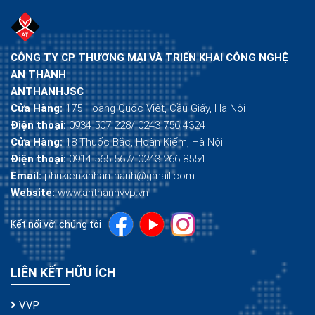
CÔNG TY CP THƯƠNG MẠI VÀ TRIỂN KHAI CÔNG NGHỆ
AN THÀNH
ANTHANHJSC
Cửa Hàng:
175 Hoàng Quốc Việt, Cầu Giấy, Hà Nội
Điện thoại:
0934 507 228/ 0243 756 4324
Cửa Hàng:
18 Thuốc Bắc, Hoàn Kiếm, Hà Nội
Điện thoại:
0914 565 567/ 0243 266 8554
Email:
phukienkinhanthanh@gmail.com
Website:
www.anthanhvvp.vn
Kết nối với chúng tôi
LIÊN KẾT HỮU ÍCH
VVP