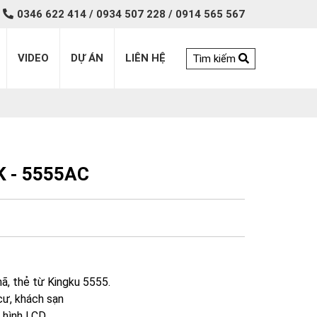
0346 622 414 / 0934 507 228 / 0914 565 567
VIDEO
DỰ ÁN
LIÊN HỆ
Tìm kiếm
 K - 5555AC
ã, thẻ từ Kingku 5555.
cư, khách sạn
n hình LCD