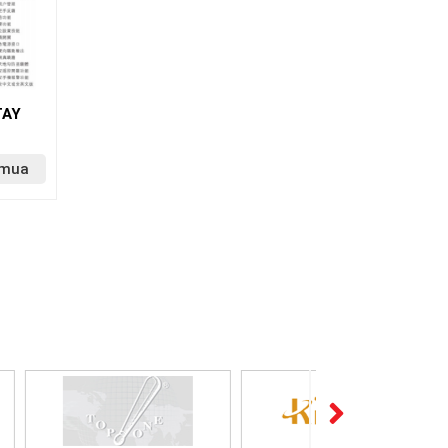
TAY
 mua