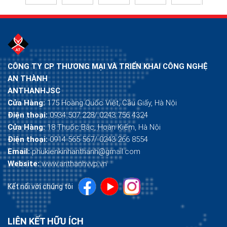
CÔNG TY CP THƯƠNG MẠI VÀ TRIỂN KHAI CÔNG NGHỆ
AN THÀNH
ANTHANHJSC
Cửa Hàng:
175 Hoàng Quốc Việt, Cầu Giấy, Hà Nội
Điện thoại:
0934 507 228/ 0243 756 4324
Cửa Hàng:
18 Thuốc Bắc, Hoàn Kiếm, Hà Nội
Điện thoại:
0914 565 567/ 0243 266 8554
Email:
phukienkinhanthanh@gmail.com
Website:
www.anthanhvvp.vn
Kết nối với chúng tôi
LIÊN KẾT HỮU ÍCH