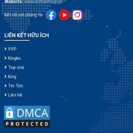
Website:
www.anthanhvvp.vn
Kết nối với chúng tôi
LIÊN KẾT HỮU ÍCH
VVP
Kingku
Top one
King
Tin Tức
Liên hệ