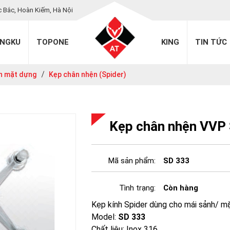
c Bắc, Hoàn Kiếm, Hà Nội
INGKU
TOPONE
KING
TIN TỨC
nh mặt dựng
Kẹp chân nhện (Spider)
Kẹp chân nhện VVP
Mã sản phẩm:
SD 333
Tình trạng:
Còn hàng
Kẹp kính Spider dùng cho mái sảnh/ m
Model:
SD 333
Chất liệu: Inox 316