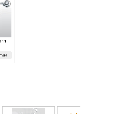
111
 mua