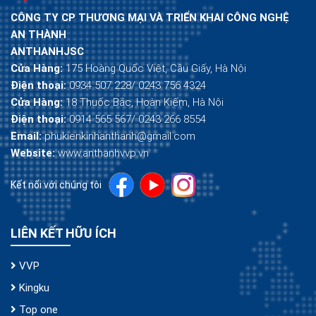
CÔNG TY CP THƯƠNG MẠI VÀ TRIỂN KHAI CÔNG NGHỆ
AN THÀNH
ANTHANHJSC
Cửa Hàng:
175 Hoàng Quốc Việt, Cầu Giấy, Hà Nội
Điện thoại:
0934 507 228/ 0243 756 4324
Cửa Hàng:
18 Thuốc Bắc, Hoàn Kiếm, Hà Nội
Điện thoại:
0914 565 567/ 0243 266 8554
Email:
phukienkinhanthanh@gmail.com
Website:
www.anthanhvvp.vn
Kết nối với chúng tôi
LIÊN KẾT HỮU ÍCH
VVP
Kingku
Top one