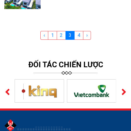
‹
1
2
3
4
›
ĐỐI TÁC CHIẾN LƯỢC