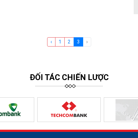
‹
1
2
3
›
ĐỐI TÁC CHIẾN LƯỢC