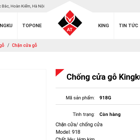
c Bắc, Hoàn Kiếm, Hà Nội
INGKU
TOPONE
KING
TIN TỨC
 gỗ
Chặn cửa gỗ
Chống cửa gỗ King
Mã sản phẩm:
918G
Tình trạng:
Còn hàng
Chặn cửa/ chống cửa
Model: 918
Chất liệu: Hợp kim