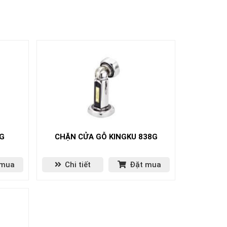
8G
CHẶN CỬA GỖ KINGKU 838G
 mua
Chi tiết
Đặt mua