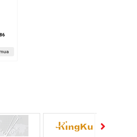
86
 mua