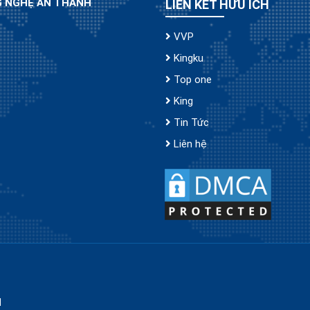
G NGHỆ AN THÀNH
LIÊN KẾT HỮU ÍCH
VVP
Kingku
Top one
King
Tin Tức
Liên hệ
H