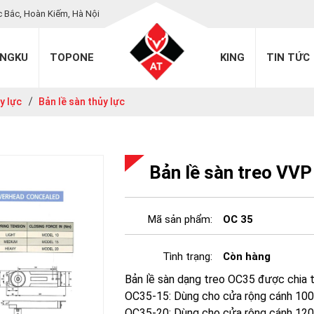
c Bắc, Hoàn Kiếm, Hà Nội
INGKU
TOPONE
KING
TIN TỨC
y lực
Bản lề sàn thủy lực
Bản lề sàn treo VV
Mã sản phẩm:
OC 35
Tình trạng:
Còn hàng
Bản lề sàn dạng treo OC35 được chia 
OC35-15: Dùng cho cửa rộng cánh 1
OC35-20: Dùng cho cửa rộng cánh 1