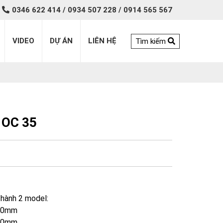
0346 622 414 / 0934 507 228 / 0914 565 567
VIDEO
DỰ ÁN
LIÊN HỆ
Tìm kiếm
P OC 35
thành 2 model:
000mm
200mm