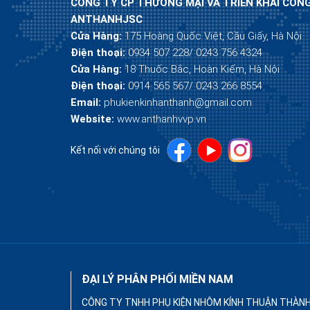
CÔNG TY CP THƯƠNG MẠI VÀ TRIỂN KHAI CÔN
ANTHANHJSC
Cửa Hàng:
175 Hoàng Quốc Việt, Cầu Giấy, Hà Nội
Điện thoại:
0934 507 228/ 0243 756 4324
Cửa Hàng:
18 Thuốc Bắc, Hoàn Kiếm, Hà Nội
Điện thoại:
0914 565 567/ 0243 266 8554
Email:
phukienkinhanthanh@gmail.com
Website:
www.anthanhvvp.vn
Kết nối với chúng tôi
ĐẠI LÝ PHÂN PHỐI MIỀN NAM
CÔNG TY TNHH PHỤ KIỆN NHÔM KÍNH THUẬN THÀN